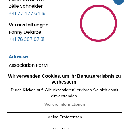
Zélie Schneider
+41 77 477 64 19
Veranstaltungen
Fanny Delarze
+41 78 307 07 31
Adresse
Association ParMi
c/o Maison des Associations
Wir verwenden Cookies, um Ihr Benutzererlebnis zu
Boulevard de Pérolles 40
verbessern.
1700 Fribourg
Durch Klicken auf „Alle Akzeptieren“ erklären Sie sich damit
einverstanden.
Gespräche nach Vereinbarung
Weitere Informationen
Soziale Netzwerke
Meine Präferenzen