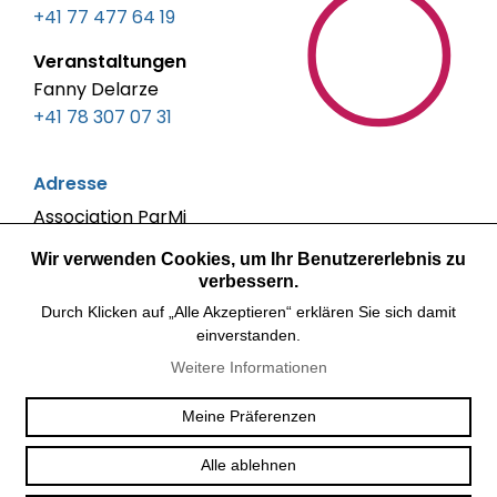
+41 77 477 64 19
Veranstaltungen
Fanny Delarze
+41 78 307 07 31
Adresse
Association ParMi
c/o Maison des Associations
Wir verwenden Cookies, um Ihr Benutzererlebnis zu
Boulevard de Pérolles 40
verbessern.
1700 Fribourg
Durch Klicken auf „Alle Akzeptieren“ erklären Sie sich damit
einverstanden.
Gespräche nach Vereinbarung
Weitere Informationen
Soziale Netzwerke
Meine Präferenzen
Alle ablehnen