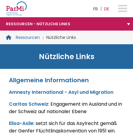
FR
DE
parmi-
fribourg.ch
RESSOURCEN - NÜTZLICHE LINKS
Ressourcen
Nützliche Links
Nützliche Links
Allgemeine Informationen
Amnesty International - Asyl und Migration
Caritas Schweiz
: Engagement im Ausland und in
der Schweiz auf nationaler Ebene
Elisa-Asile
: setzt sich für das Asylrecht gemäß
der Genfer Flüchtlingskonvention von 1951 ein.