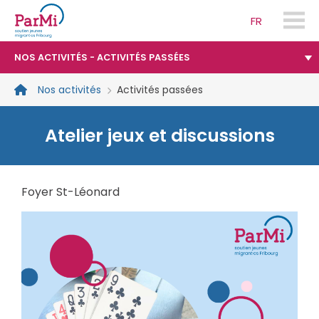
FR
parmi-
fribourg.ch
NOS ACTIVITÉS - ACTIVITÉS PASSÉES
Nos activités
Activités passées
Atelier jeux et discussions
Foyer St-Léonard