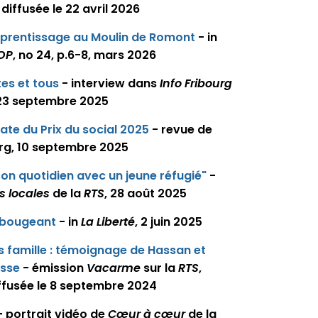
, diffusée le 22 avril 2026
pprentissage au Moulin de Romont
- in
AOP
, no 24, p.6-8, mars 2026
es et tous
- interview dans
Info Fribourg
 23 septembre 2025
éate du Prix du social 2025
- revue de
urg, 10 septembre 2025
on quotidien avec un jeune réfugié"
-
s locales
de la
RTS
, 28 août 2025
n bougeant
- in
La Liberté
, 2 juin 2025
s famille : témoignage de Hassan et
isse
- émission
Vacarme
sur la
RTS
,
iffusée le 8 septembre 2024
 portrait vidéo de
Cœur à cœur
de la