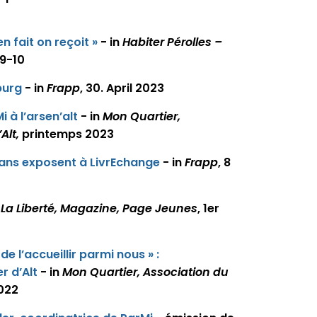
n fait on reçoit »
- in
Habiter Pérolles –
 9-10
burg
- in
Frapp
, 30. April 2023
 à l’arsen’alt
- in
Mon Quartier,
Alt,
printemps 2023
hans exposent à LivrEchange
- in
Frapp
, 8
n
La Liberté, Magazine, Page Jeunes
, 1er
 de l’accueillir parmi nous » :
r d’Alt
- in
Mon Quartier, Association du
022