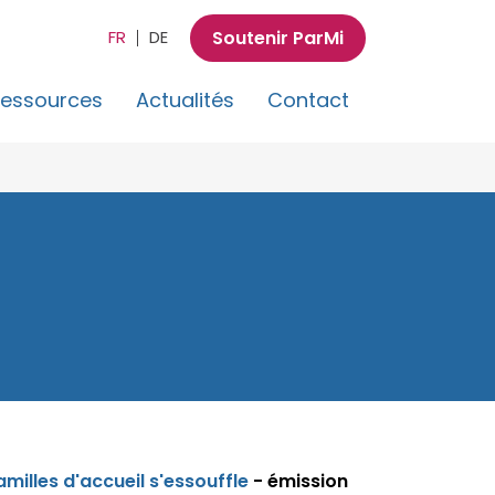
Soutenir ParMi
FR
DE
essources
Actualités
Contact
milles d'accueil s'essouffle
- émission