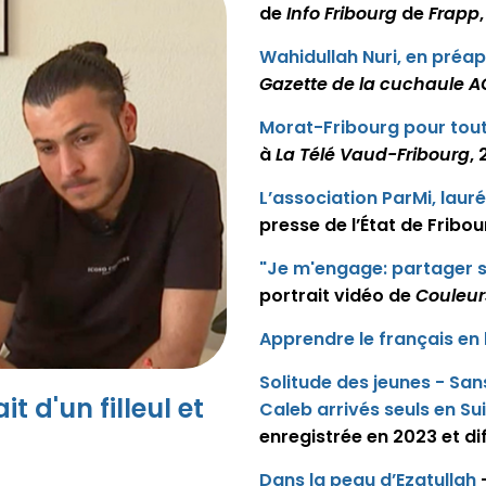
de
Info Fribourg
de
Frapp
Wahidullah Nuri, en préa
Gazette de la cuchaule 
Morat-Fribourg pour tout
à
La Télé Vaud-Fribourg
,
L’association ParMi, laur
presse de l’État de Fribo
"Je m'engage: partager s
portrait vidéo de
Couleur
Apprendre le français e
Solitude des jeunes - San
t d'un filleul et
Caleb arrivés seuls en Su
enregistrée en 2023 et d
Dans la peau d’Ezatullah
-