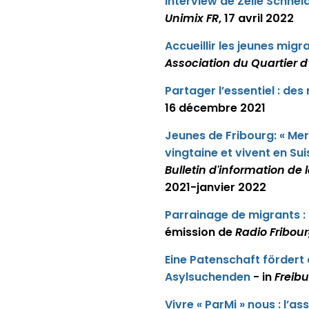
Interview de Zélie Schnei
Unimix FR
, 17 avril 2022
Accueillir les jeunes migr
Association du Quartier d’
Partager l’essentiel : de
16 décembre 2021
Jeunes de Fribourg: « M
vingtaine et vivent en Su
Bulletin d'information de l
2021-janvier 2022
Parrainage de migrants : 
émission de
Radio Fribou
Eine Patenschaft fördert 
Asylsuchenden
- in
Freib
Vivre « ParMi » nous : l’a