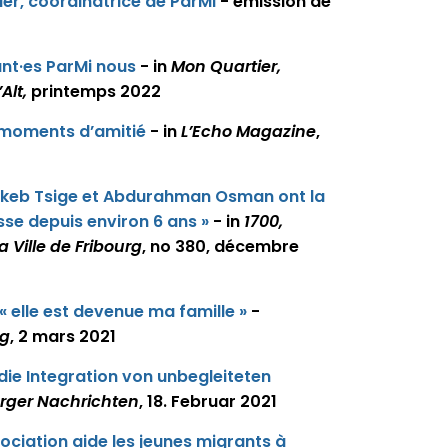
der, coordinatrice de ParMi
- émission de
ant·es ParMi nous
- in
Mon Quartier,
Alt,
printemps 2022
s moments d’amitié
- in
L’Echo Magazine
,
erkeb Tsige et Abdurahman Osman ont la
isse depuis environ 6 ans »
- in
1700,
a Ville de Fribourg
, no 380, décembre
« elle est devenue ma famille »
-
rg
, 2 mars 2021
die Integration von unbegleiteten
urger Nachrichten
, 18. Februar 2021
ssociation aide les jeunes migrants à