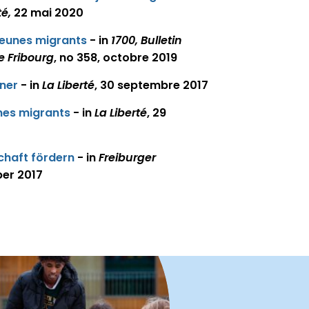
té,
22 mai 2020
 jeunes migrants
- in
1700, Bulletin
de Fribourg
, no 358, octobre 2019
ner
- in
La Liberté
, 30 septembre 2017
unes migrants
- in
La Liberté
, 29
chaft fördern
- in
Freiburger
ber 2017