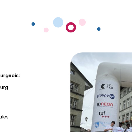
urgeois:
ourg
ales