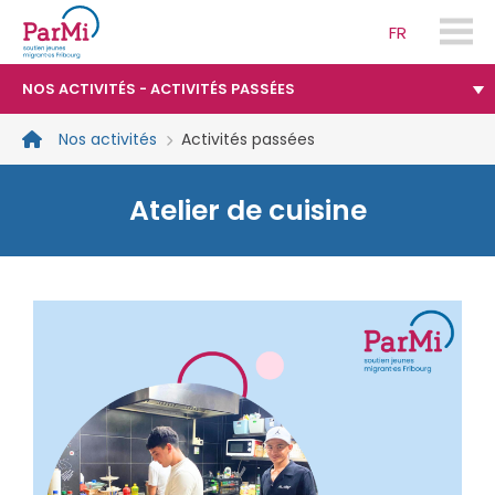
FR
parmi-
fribourg.ch
NOS ACTIVITÉS - ACTIVITÉS PASSÉES
Nos activités
Activités passées
Atelier de cuisine