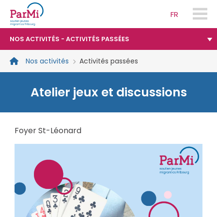
FR
parmi-
fribourg.ch
NOS ACTIVITÉS - ACTIVITÉS PASSÉES
Nos activités
Activités passées
Atelier jeux et discussions
Foyer St-Léonard