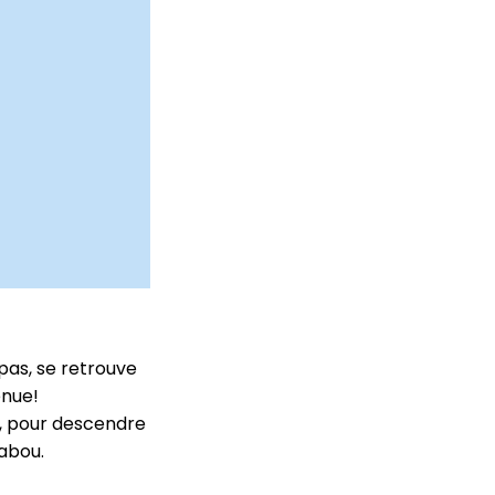
pas, se retrouve
enue!
g, pour descendre
abou.