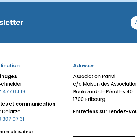
sletter
ination
Adresse
inages
Association ParMi
 Schneider
c/o Maison des Associatio
7 477 64 19
Boulevard de Pérolles 40
1700 Fribourg
ités et communication
 Delarze
Entretiens sur rendez-vo
 307 07 31‬
ce utilisateur.