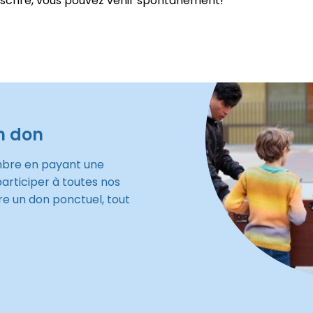
nscrire, vous pouvez venir spontanément!
n don
mbre en payant une
participer à toutes nos
re un don ponctuel, tout