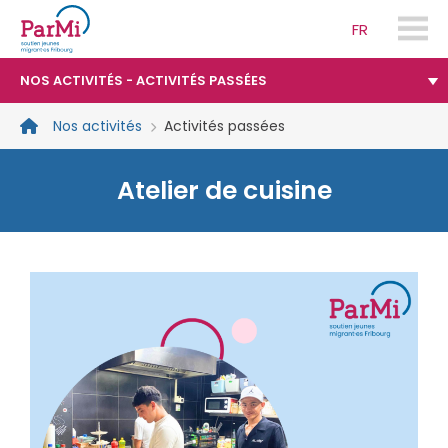
FR
parmi-
fribourg.ch
NOS ACTIVITÉS - ACTIVITÉS PASSÉES
Nos activités
Activités passées
Atelier de cuisine