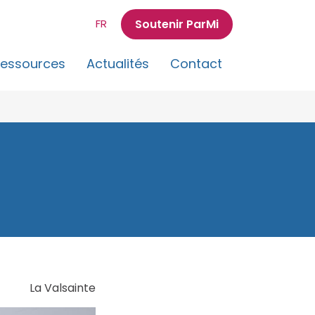
Soutenir ParMi
FR
essources
Actualités
Contact
La Valsainte